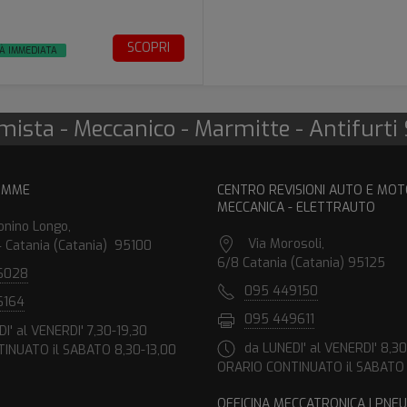
SCOPRI
TÀ IMMEDIATA
ista - Meccanico - Marmitte - Antifurti S
OMME
CENTRO REVISIONI AUTO E MOT
MECCANICA - ELETTRAUTO
onino Longo,
Via Morosoli,
 Catania (Catania) 95100
6/8 Catania (Catania) 95125
6028
095 449150
6164
095 449611
I' al VENERDI' 7,30-19,30
da LUNEDI' al VENERDI' 8,30
INUATO il SABATO 8,30-13,00
ORARIO CONTINUATO il SABATO 
OFFICINA MECCATRONICA | PNEU