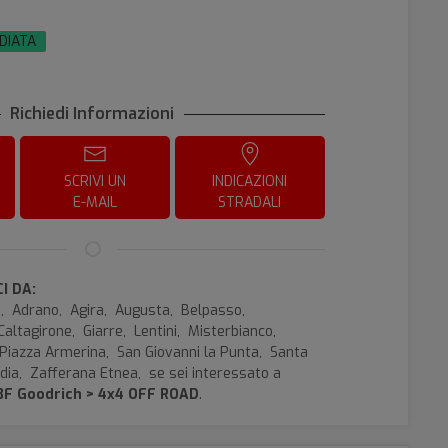
EDIATA
Richiedi Informazioni
SCRIVI UN
INDICAZIONI
E-MAIL
STRADALI
I DA:
e,
Adrano,
Agira,
Augusta,
Belpasso,
Caltagirone,
Giarre,
Lentini,
Misterbianco,
Piazza Armerina,
San Giovanni la Punta,
Santa
dia,
Zafferana Etnea,
se sei interessato a
BF Goodrich > 4x4 OFF ROAD
.