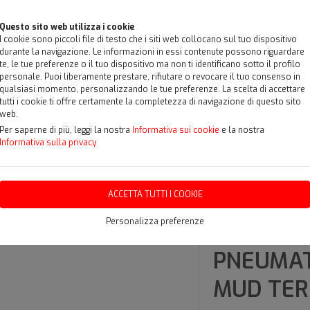
Questo sito web utilizza i cookie
I cookie sono piccoli file di testo che i siti web collocano sul tuo dispositivo
durante la navigazione. Le informazioni in essi contenute possono riguardare
te, le tue preferenze o il tuo dispositivo ma non ti identificano sotto il profilo
personale. Puoi liberamente prestare, rifiutare o revocare il tuo consenso in
qualsiasi momento, personalizzando le tue preferenze. La scelta di accettare
tutti i cookie ti offre certamente la completezza di navigazione di questo sito
web.
Per saperne di più, leggi la nostra
Informativa sui cookie
e la nostra
Informativa sulla privacy
CONVENZIONI
OFFERTE
VIDEO
RASSEGNA STAMPA
ACCETTA TUTTI I COOKIE
 ROAD
Personalizza preferenze
PNEUMAT
MUD TER