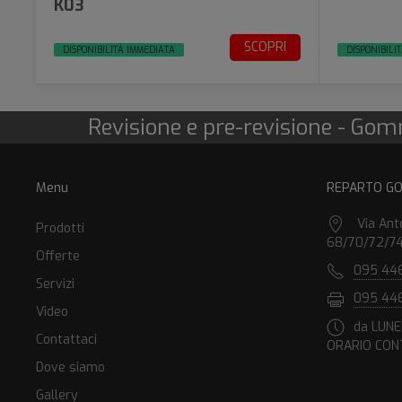
K03
SCOPRI
DISPONIBILITÀ IMMEDIATA
DISPONIBILI
Revisione e pre-revisione - Gomm
Menu
REPARTO G
Via Ant
Prodotti
68/70/72/74
Offerte
095 44
Servizi
095 44
Video
da LUNED
Contattaci
ORARIO CONT
Dove siamo
Gallery