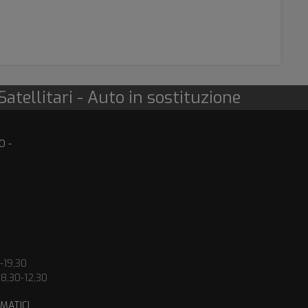
atellitari - Auto in sostituzione
O -
-19,30
8,30-12,30
MATICI