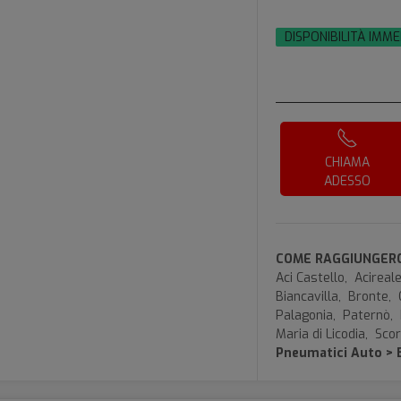
DISPONIBILITÀ IMM
CHIAMA
ADESSO
COME RAGGIUNGERC
Aci Castello,
Acireal
Biancavilla,
Bronte,
Palagonia,
Paternò,
Maria di Licodia,
Scor
Pneumatici Auto > 